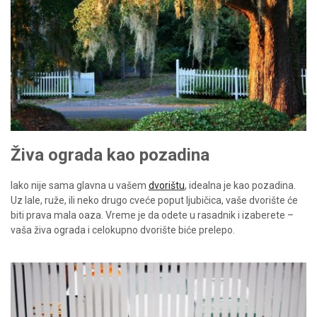
Živa ograda kao pozadina
Iako nije sama glavna u vašem
dvorištu
, idealna je kao pozadina.
Uz lale, ruže, ili neko drugo cveće poput ljubičica, vaše dvorište će
biti prava mala oaza. Vreme je da odete u rasadnik i izaberete –
vaša živa ograda i celokupno dvorište biće prelepo.