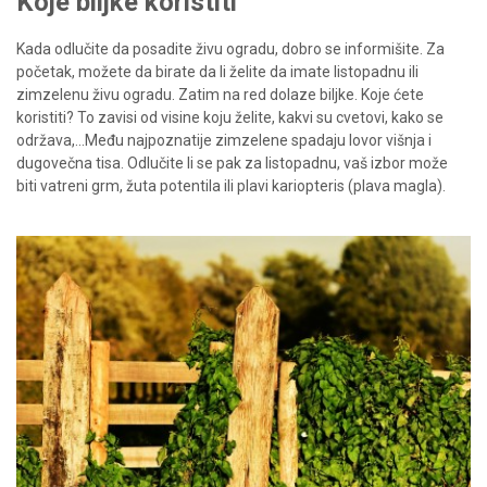
Koje biljke koristiti
Kada odlučite da posadite živu ogradu, dobro se informišite. Za
početak, možete da birate da li želite da imate listopadnu ili
zimzelenu živu ogradu. Zatim na red dolaze biljke. Koje ćete
koristiti? To zavisi od visine koju želite, kakvi su cvetovi, kako se
održava,...Među najpoznatije zimzelene spadaju lovor višnja i
dugovečna tisa. Odlučite li se pak za listopadnu, vaš izbor može
biti vatreni grm, žuta potentila ili plavi kariopteris (plava magla).