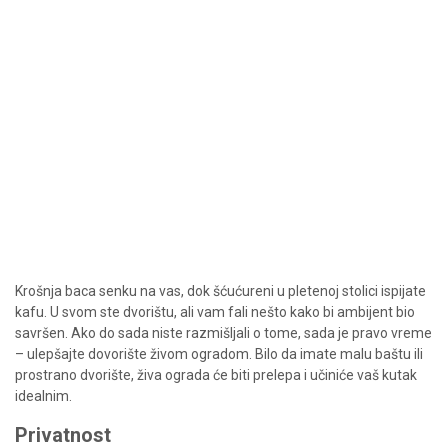
Krošnja baca senku na vas, dok šćućureni u pletenoj stolici ispijate
kafu. U svom ste dvorištu, ali vam fali nešto kako bi ambijent bio
savršen. Ako do sada niste razmišljali o tome, sada je pravo vreme
– ulepšajte dovorište živom ogradom. Bilo da imate malu baštu ili
prostrano dvorište, živa ograda će biti prelepa i učiniće vaš kutak
idealnim.
Privatnost