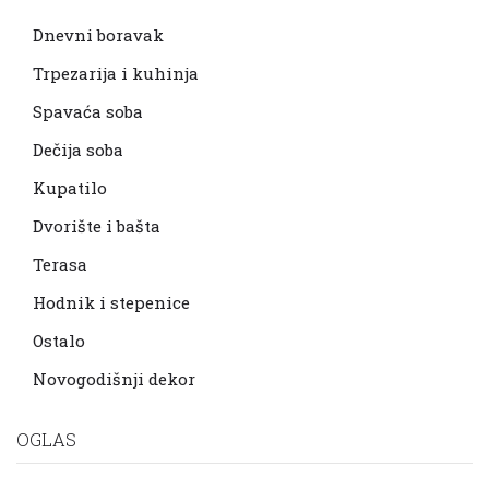
Dnevni boravak
Trpezarija i kuhinja
Spavaća soba
Dečija soba
Kupatilo
Dvorište i bašta
Terasa
Hodnik i stepenice
Ostalo
Novogodišnji dekor
OGLAS