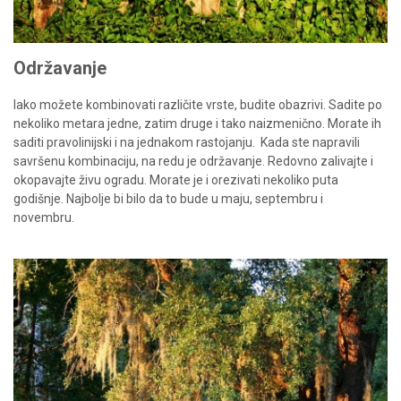
Održavanje
Iako možete kombinovati različite vrste, budite obazrivi. Sadite po
nekoliko metara jedne, zatim druge i tako naizmenično. Morate ih
saditi pravolinijski i na jednakom rastojanju.
Kada ste napravili
savršenu kombinaciju, na redu je održavanje. Redovno zalivajte i
okopavajte živu ogradu. Morate je i orezivati nekoliko puta
godišnje. Najbolje bi bilo da to bude u maju, septembru i
novembru.