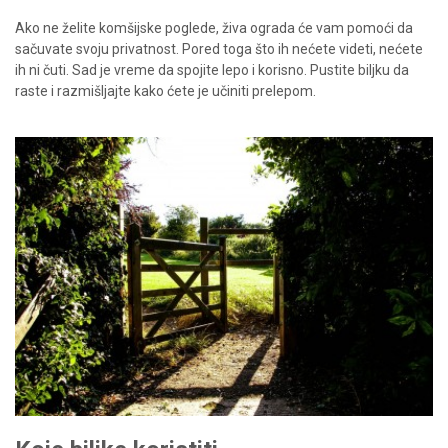
Ako ne želite komšijske poglede, živa ograda će vam pomoći da
sačuvate svoju privatnost. Pored toga što ih nećete videti, nećete
ih ni čuti. Sad je vreme da spojite lepo i korisno. Pustite biljku da
raste i razmišljajte kako ćete je učiniti prelepom.