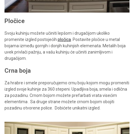
Pločice
Svoju kuhinju možete učiniti lepšom i drugačijom ukoliko
promenite izgled postojećih
pločica
. Postavite pločice u metal
bojama između gornjih i donjih kuhinjish elemenata. Metalih boja
uvek privlači pažnju, a vašu kuhinju će učiniti zanimljivom i
drugačijom.
Crna boja
Za hrabre i smele preporučujemo crnu boju kojom mogu promeniti
izgled svoje kuhinje za 360 stepeni. Upadljiva boja, smela i odlična
za pozadinu. Crnom bojom možete prefarbati vrata visećim
elementima . Sa druge strane možete crnom bojom obojiti
pozadinu otvorene police. Dobićete unikatni izgled.