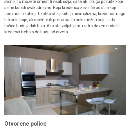
slično. Tu možete smestiti višak šolja, čaša ali i drugo posuđe koje
se ne koristi svakodnevno. Boja kredenca zavisiće od stila koji
dominira u kuhinji. Ukoliko ste ljubitelj minimalizma, kredenci mogu
biti bele boje, ali možete ih prefarbati u neku nežnu boju, a da
ručice budu jarkih boja. Ako ste zaljubljeni u retro dezen onda bi
kredenci trebalo da budu od drveta.
Otvorene police