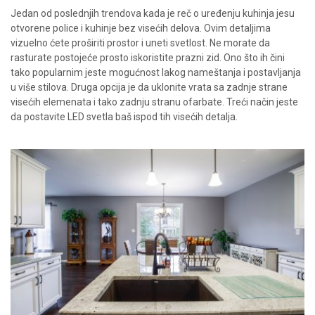
Jedan od poslednjih trendova kada je reč o uređenju kuhinja jesu
otvorene police i kuhinje bez visećih delova. Ovim detaljima
vizuelno ćete proširiti prostor i uneti svetlost. Ne morate da
rasturate postojeće prosto iskoristite prazni zid. Ono što ih čini
tako popularnim jeste mogućnost lakog nameštanja i postavljanja
u više stilova. Druga opcija je da uklonite vrata sa zadnje strane
visećih elemenata i tako zadnju stranu ofarbate. Treći način jeste
da postavite LED svetla baš ispod tih visećih detalja.