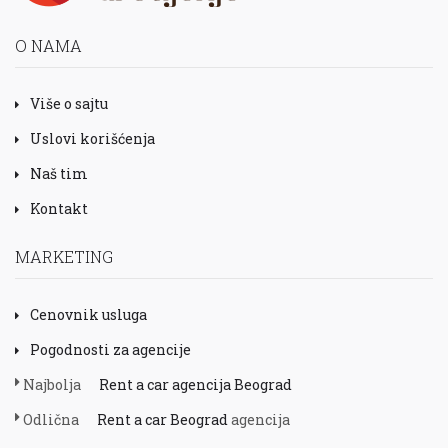
O NAMA
Više o sajtu
Uslovi korišćenja
Naš tim
Kontakt
MARKETING
Cenovnik usluga
Pogodnosti za agencije
Najbolja
Rent a car agencija Beograd
Odlična
Rent a car Beograd
agencija