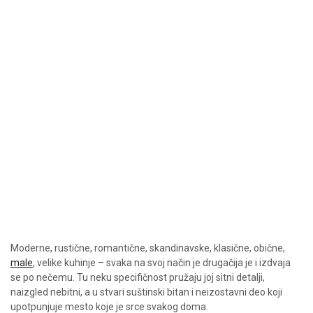
Moderne, rustične, romantične, skandinavske, klasične, obične,
male
, velike kuhinje – svaka na svoj način je drugačija je i izdvaja
se po nečemu. Tu neku specifičnost pružaju joj sitni detalji,
naizgled nebitni, a u stvari suštinski bitan i neizostavni deo koji
upotpunjuje mesto koje je srce svakog doma.