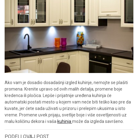
Ako vam je dosadio dosadašnji izgled kuhinje, nemojte se plašiti
promena. Krenite upravo od ovih malih detalja, promene boje
kredenca ili pločica. Lepše i prijatnije uređena
kuhinja
će
automatski postati mesto u kojem vam neće biti teško kao pre da
kuvate, jer ćete sada uživati u prizoru i prelepim ukusima u isto
vreme. Promene uvek prijaju, svetlije boje i više osvetljenosti uz
malu količinu dekora i vaša
kuhinja
može da izgleda savršeno.
PODELI OVAJ POST