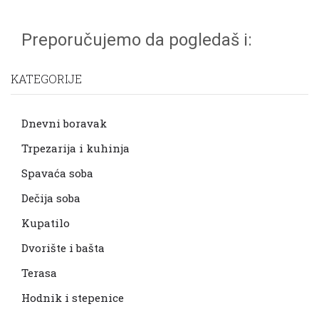
Preporučujemo da pogledaš i:
KATEGORIJE
Dnevni boravak
Trpezarija i kuhinja
Spavaća soba
Dečija soba
Kupatilo
Dvorište i bašta
Terasa
Hodnik i stepenice