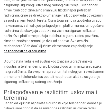
alati, sa svojom svestranom primenom, postali su neophodni za
osiguranje sigurnog i efikasnog radnog okruženja. Telehenderi
firme "Sab doo" značajno smanjuju fizički napor potreban
radnicima, čime se direktno umanjuje rizik od povreda povezanih
sa podizanjem teških tereta. Osim toga, njihova upotreba u radu
na visinama, zahvaljujući prilagodljivim platformama, omogućava
radnicima da obavljaju zadatke na visini na siguran i efikasan
način. Ove platforme pružaju stabilnu i sigurnu radnu površinu,
čime se značajno smanjuje rizik od padova. Sve ovo čini
telehendere "Sab doo" ključnim elementom za poboljšanje
bezbednosti na gradilištima
.
Sigurnost na radu je od suštinskog značaja u građevinskoj
industriji, a telehenderi igraju ključnu ulogu u minimiziranju rizika
na gradilištima. Sa svojom naprednom tehnologijom i svestranom
primenom, telehenderi su postali neophodan alat za osiguranje
sigurnog i efikasnog radnog okruženja.
Prilagođavanje različitim uslovima i
terenima
Jedan od ključnih aspekata sigurnosti koje telehenderi donose je
njihova sposobnost da se prilagode različitim uslovima rada i