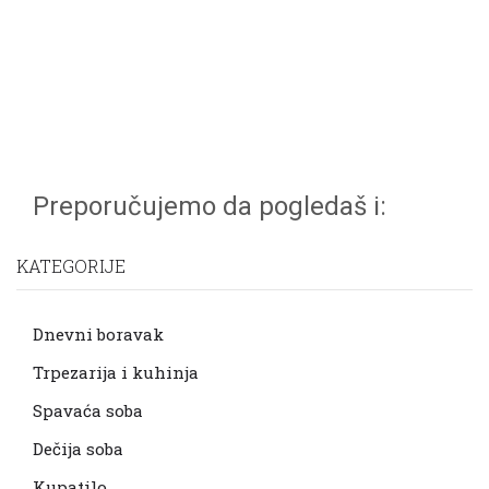
Preporučujemo da pogledaš i:
KATEGORIJE
Dnevni boravak
Trpezarija i kuhinja
Spavaća soba
Dečija soba
Kupatilo