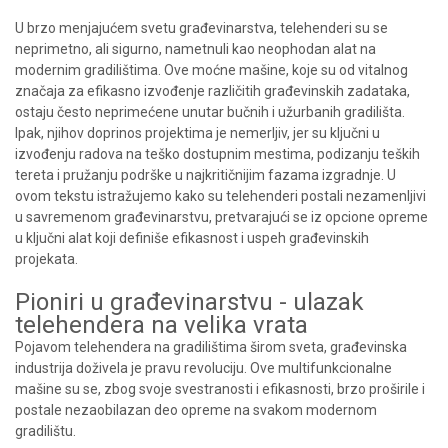
U brzo menjajućem svetu građevinarstva, telehenderi su se
neprimetno, ali sigurno, nametnuli kao neophodan alat na
modernim gradilištima. Ove moćne mašine, koje su od vitalnog
značaja za efikasno izvođenje različitih građevinskih zadataka,
ostaju često neprimećene unutar bučnih i užurbanih gradilišta.
Ipak, njihov doprinos projektima je nemerljiv, jer su ključni u
izvođenju radova na teško dostupnim mestima, podizanju teških
tereta i pružanju podrške u najkritičnijim fazama izgradnje. U
ovom tekstu istražujemo kako su telehenderi postali nezamenljivi
u savremenom građevinarstvu, pretvarajući se iz opcione opreme
u ključni alat koji definiše efikasnost i uspeh građevinskih
projekata.
Pioniri u građevinarstvu - ulazak
telehendera na velika vrata
Pojavom telehendera na gradilištima širom sveta, građevinska
industrija doživela je pravu revoluciju. Ove multifunkcionalne
mašine su se, zbog svoje svestranosti i efikasnosti, brzo proširile i
postale nezaobilazan deo opreme na svakom modernom
gradilištu.