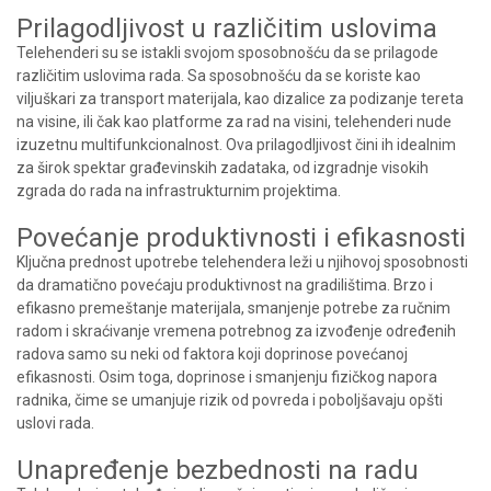
Prilagodljivost u različitim uslovima
Telehenderi su se istakli svojom sposobnošću da se prilagode
različitim uslovima rada. Sa sposobnošću da se koriste kao
viljuškari za transport materijala, kao dizalice za podizanje tereta
na visine, ili čak kao platforme za rad na visini, telehenderi nude
izuzetnu multifunkcionalnost. Ova prilagodljivost čini ih idealnim
za širok spektar građevinskih zadataka, od izgradnje visokih
zgrada do rada na infrastrukturnim projektima.
Povećanje produktivnosti i efikasnosti
Ključna prednost upotrebe telehendera leži u njihovoj sposobnosti
da dramatično povećaju produktivnost na gradilištima. Brzo i
efikasno premeštanje materijala, smanjenje potrebe za ručnim
radom i skraćivanje vremena potrebnog za izvođenje određenih
radova samo su neki od faktora koji doprinose povećanoj
efikasnosti. Osim toga, doprinose i smanjenju fizičkog napora
radnika, čime se umanjuje rizik od povreda i poboljšavaju opšti
uslovi rada.
Unapređenje bezbednosti na radu