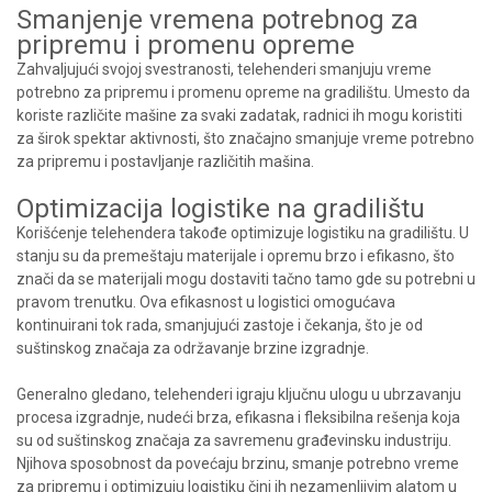
Smanjenje vremena potrebnog za
pripremu i promenu opreme
Zahvaljujući svojoj svestranosti, telehenderi smanjuju vreme
potrebno za pripremu i promenu opreme na gradilištu. Umesto da
koriste različite mašine za svaki zadatak, radnici ih mogu koristiti
za širok spektar aktivnosti, što značajno smanjuje vreme potrebno
za pripremu i postavljanje različitih mašina.
Optimizacija logistike na gradilištu
Korišćenje telehendera takođe optimizuje logistiku na gradilištu. U
stanju su da premeštaju materijale i opremu brzo i efikasno, što
znači da se materijali mogu dostaviti tačno tamo gde su potrebni u
pravom trenutku. Ova efikasnost u logistici omogućava
kontinuirani tok rada, smanjujući zastoje i čekanja, što je od
suštinskog značaja za održavanje brzine izgradnje.
Generalno gledano, telehenderi igraju ključnu ulogu u ubrzavanju
procesa izgradnje, nudeći brza, efikasna i fleksibilna rešenja koja
su od suštinskog značaja za savremenu građevinsku industriju.
Njihova sposobnost da povećaju brzinu, smanje potrebno vreme
za pripremu i optimizuju logistiku čini ih nezamenljivim alatom u