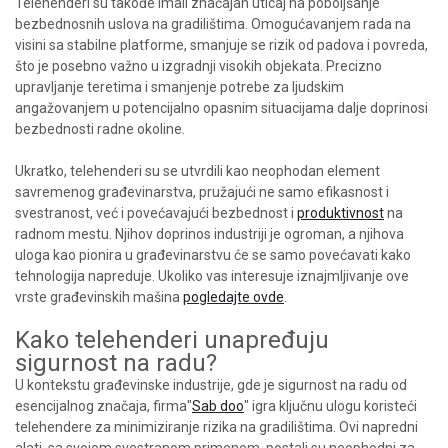
Telehenderi su takođe imali značajan uticaj na poboljšanje
bezbednosnih uslova na gradilištima. Omogućavanjem rada na
visini sa stabilne platforme, smanjuje se rizik od padova i povreda,
što je posebno važno u izgradnji visokih objekata. Precizno
upravljanje teretima i smanjenje potrebe za ljudskim
angažovanjem u potencijalno opasnim situacijama dalje doprinosi
bezbednosti radne okoline.
Ukratko, telehenderi su se utvrdili kao neophodan element
savremenog građevinarstva, pružajući ne samo efikasnost i
svestranost, već i povećavajući bezbednost i
produktivnost
na
radnom mestu. Njihov doprinos industriji je ogroman, a njihova
uloga kao pionira u građevinarstvu će se samo povećavati kako
tehnologija napreduje. Ukoliko vas interesuje iznajmljivanje ove
vrste građevinskih mašina
pogledajte ovde
.
Kako telehenderi unapređuju
sigurnost na radu?
U kontekstu građevinske industrije, gde je sigurnost na radu od
esencijalnog značaja, firma"
Sab doo
" igra ključnu ulogu koristeći
telehendere za minimiziranje rizika na gradilištima. Ovi napredni