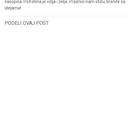
časopisa. Potrebna je volja i želja. Praznici nam stižu, krenite sa
idejama!
PODELI OVAJ POST