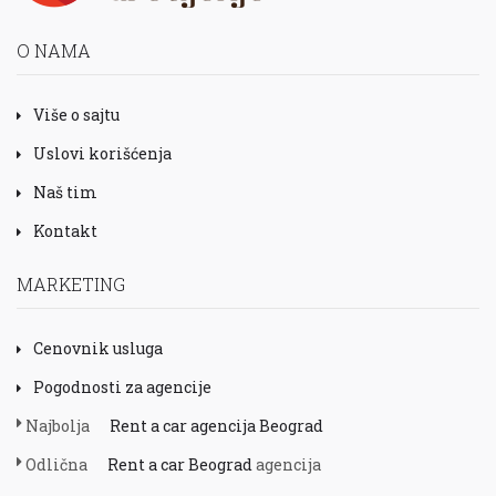
O NAMA
Više o sajtu
Uslovi korišćenja
Naš tim
Kontakt
MARKETING
Cenovnik usluga
Pogodnosti za agencije
Najbolja
Rent a car agencija Beograd
Odlična
Rent a car Beograd
agencija