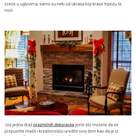
sveće u uglovima, samo su neki od ukrasa koji krase trpezu te
noći.
Još jedna draž
prazničnih dekoracija
jeste što možete da se
prepustite mašti i kreativnošću uredite svoj dom kao da je iz