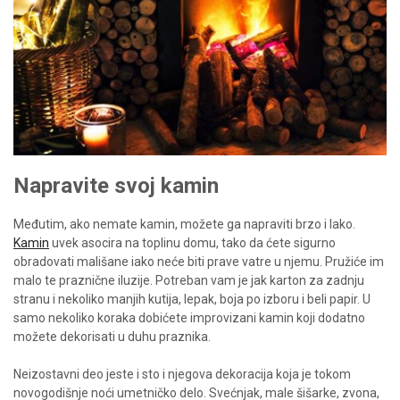
Napravite svoj kamin
Međutim, ako nemate kamin, možete ga napraviti brzo i lako.
Kamin
uvek asocira na toplinu domu, tako da ćete sigurno
obradovati mališane iako neće biti prave vatre u njemu. Pružiće im
malo te praznične iluzije. Potreban vam je jak karton za zadnju
stranu i nekoliko manjih kutija, lepak, boja po izboru i beli papir. U
samo nekoliko koraka dobićete improvizani kamin koji dodatno
možete dekorisati u duhu praznika.
Neizostavni deo jeste i sto i njegova dekoracija koja je tokom
novogodišnje noći umetničko delo. Svećnjak, male šišarke, zvona,