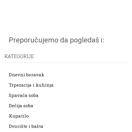
Preporučujemo da pogledaš i:
KATEGORIJE
Dnevni boravak
Trpezarija i kuhinja
Spavaća soba
Dečija soba
Kupatilo
Dvorište i bašta