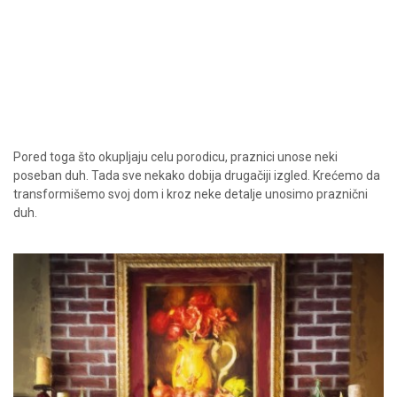
Pored toga što okupljaju celu porodicu, praznici unose neki
poseban duh. Tada sve nekako dobija drugačiji izgled. Krećemo da
transformišemo svoj dom i kroz neke detalje unosimo praznični
duh.