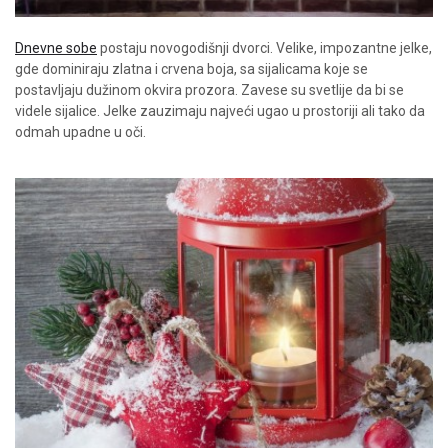
Dnevne sobe
postaju novogodišnji dvorci. Velike, impozantne jelke,
gde dominiraju zlatna i crvena boja, sa sijalicama koje se
postavljaju dužinom okvira prozora. Zavese su svetlije da bi se
videle sijalice. Jelke zauzimaju najveći ugao u prostoriji ali tako da
odmah upadne u oči.