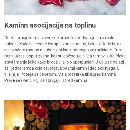
Kaminn asocijacija na toplinu
Oni koji imaju kamin za vreme praznika pretvaraju ga u malu
galeriju. Kače se crvene čarape iznad kamina, kako bi Deda Mraz
sa lakoćom mogao da ubaci poklon
namenjen za mališane. Tu su i
razni ukrasi poput zvona
koji su obično sjajni, pa ramovi slika. Neko
stavi i manje jelke kako bi doživljaj bio upotpunjen. U uglu se nalazi
se i jedna lampa koja osvetljava baš taj kamin i deo oko njega. U
blizini je i fotelja sa ćebetom. Mala prostirka tik ispred kamina.
Prave se i venci koji se stavljaju ispred kamina.