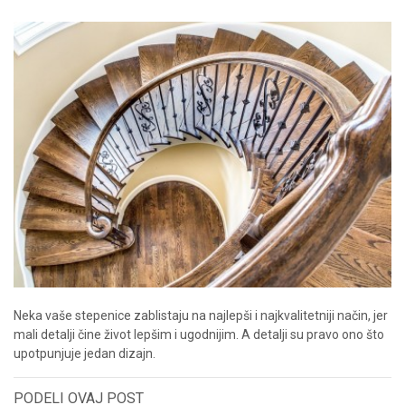
Neka vaše stepenice zablistaju na najlepši i najkvalitetniji način, jer
mali detalji čine život lepšim i ugodnijim. A detalji su pravo ono što
upotpunjuje jedan dizajn.
PODELI OVAJ POST