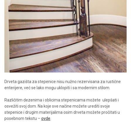
Drveta gazišta za stepenice nisu nužno rezervisana za rustične
enterijere, već se lako mogu uklopiti i sa modernim stilom.
Različitim dezenima i oblicima stepenicama možete
ulepšati i
osvežiti svoj dom. Na koje sve načine možete urediti svoje
stepenice i drugim materijalima osim drveta možete pročitati u
posebnom tekstu –
ovde
.