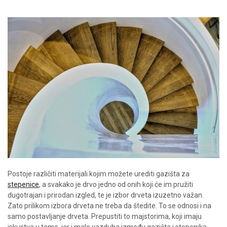
Postoje različiti materijali kojim možete urediti gazišta za
stepenice
, a svakako je drvo jedno od onih koji će im pružiti
dugotrajan i prirodan izgled, te je izbor drveta izuzetno važan.
Zato prilikom izbora drveta ne treba da štedite. To se odnosi i na
samo postavljanje drveta. Prepustiti to majstorima, koji imaju