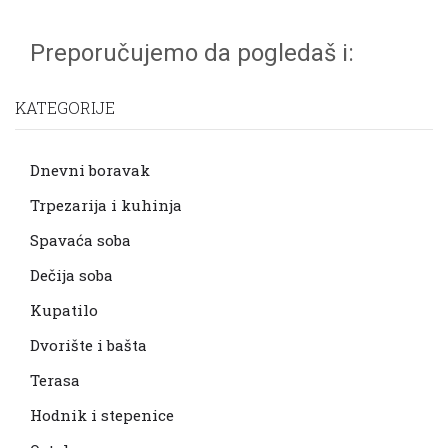
Preporučujemo da pogledaš i:
KATEGORIJE
Dnevni boravak
Trpezarija i kuhinja
Spavaća soba
Dečija soba
Kupatilo
Dvorište i bašta
Terasa
Hodnik i stepenice