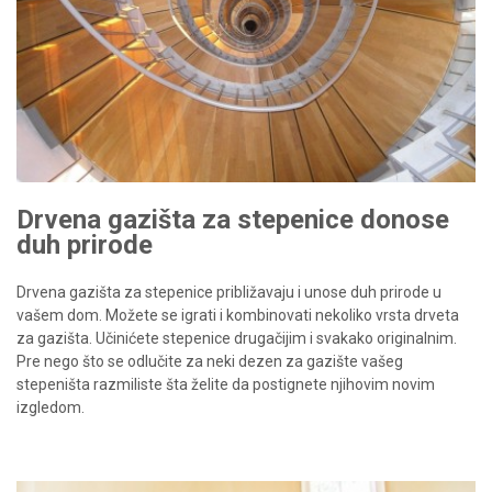
Drvena gazišta za stepenice donose
duh prirode
Drvena gazišta za stepenice približavaju i unose duh prirode u
vašem dom. Možete se igrati i kombinovati nekoliko vrsta drveta
za gazišta. Učinićete stepenice drugačijim i svakako originalnim.
Pre nego što se odlučite za neki dezen za gazište vašeg
stepeništa razmiliste šta želite da postignete njihovim novim
izgledom.