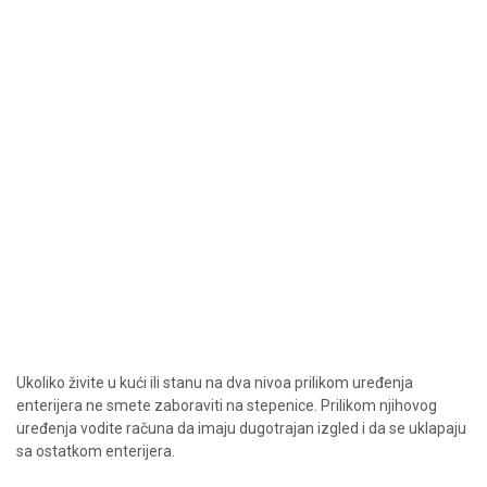
Ukoliko živite u kući ili stanu na dva nivoa prilikom uređenja
enterijera ne smete zaboraviti na stepenice. Prilikom njihovog
uređenja vodite računa da imaju dugotrajan izgled i da se uklapaju
sa ostatkom enterijera.