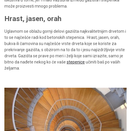
iskustva u tome, jer i malo vazduha između gazišta i stepenika
može proizvesti mnogo problema.
Hrast, jasen, orah
Uglavnom se oblažu gornji delovi gazišta najkvalitetnijim drvetom i
to se najčešće radi kod betonskih stepenica.
Hrast, jasen, orah,
bukva ili čamovina su najčešće vrste drveta koje se koriste za
prekrivanje gazišta, s obzirom na to da to i jesu najizdržljivije vrste
drveta. Gazišta se prave po meri i želji koje sami izrazite, samo je
bitno da nađete nekog ko će vaše
stepenice
učiniti baš po vaših
željama.