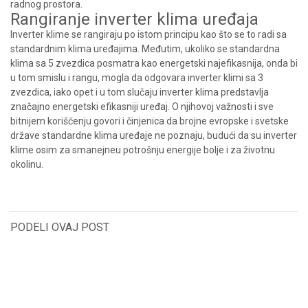
radnog prostora.
Rangiranje inverter klima uređaja
Inverter klime se rangiraju po istom principu kao što se to radi sa
standardnim klima uređajima. Međutim, ukoliko se standardna
klima sa 5 zvezdica posmatra kao energetski najefikasnija, onda bi
u tom smislu i rangu, mogla da odgovara inverter klimi sa 3
zvezdica, iako opet i u tom slučaju inverter klima predstavlja
značajno energetski efikasniji uređaj. O njihovoj važnosti i sve
bitnijem korišćenju govori i činjenica da brojne evropske i svetske
države standardne klima uređaje ne poznaju, budući da su inverter
klime osim za smanejneu potrošnju energije bolje i za životnu
okolinu.
PODELI OVAJ POST