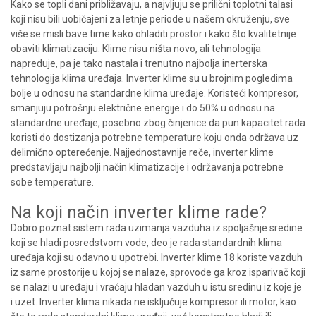
Kako se topli dani približavaju, a najvljuju se prilični toplotni talasi
koji nisu bili uobičajeni za letnje periode u našem okruženju, sve
više se misli bave time kako ohladiti prostor i kako što kvalitetnije
obaviti klimatizaciju. Klime nisu ništa novo, ali tehnologija
napreduje, pa je tako nastala i trenutno najbolja inerterska
tehnologija klima uređaja.
Inverter klime
su u brojnim pogledima
bolje u odnosu na standardne klima uređaje. Koristeći kompresor,
smanjuju potrošnju električne energije i do 50% u odnosu na
standardne uređaje, posebno zbog činjenice da pun kapacitet rada
koristi do dostizanja potrebne temperature koju onda održava uz
delimično opterećenje. Najjednostavnije reče,
inverter klime
predstavljaju najbolji način klimatizacije i održavanja potrebne
sobe temperature.
Na koji način inverter klime rade?
Dobro poznat sistem rada uzimanja vazduha iz spoljašnje sredine
koji se hladi posredstvom vode, deo je rada standardnih klima
uređaja koji su odavno u upotrebi. Inverter klime 18 koriste vazduh
iz same prostorije u kojoj se nalaze, sprovode ga kroz isparivač koji
se nalazi u uređaju i vraćaju hladan vazduh u istu sredinu iz koje je
i uzet. Inverter klima nikada ne isključuje kompresor ili motor, kao