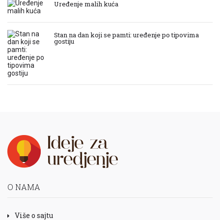
Uređenje malih kuća
Stan na dan koji se pamti: uređenje po tipovima
gostiju
O NAMA
Više o sajtu