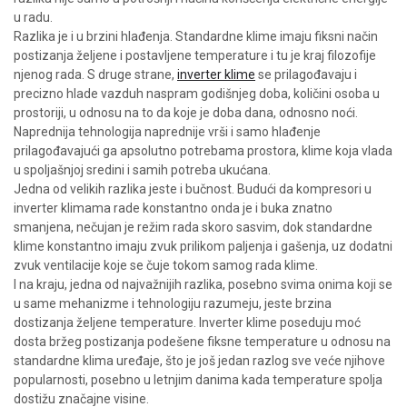
u radu.
Razlika je i u brzini hlađenja. Standardne klime imaju fiksni način
postizanja željene i postavljene temperature i tu je kraj filozofije
njenog rada. S druge strane,
inverter klime
se prilagođavaju i
precizno hlade vazduh naspram godišnjeg doba, količini osoba u
prostoriji, u odnosu na to da koje je doba dana, odnosno noći.
Naprednija tehnologija naprednije vrši i samo hlađenje
prilagođavajući ga apsolutno potrebama prostora, klime koja vlada
u spoljašnjoj sredini i samih potreba ukućana.
Jedna od velikih razlika jeste i bučnost. Budući da kompresori u
inverter klimama rade konstantno onda je i buka znatno
smanjena, nečujan je režim rada skoro sasvim, dok standardne
klime konstantno imaju zvuk prilikom paljenja i gašenja, uz dodatni
zvuk ventilacije koje se čuje tokom samog rada klime.
I na kraju, jedna od najvažnijih razlika, posebno svima onima koji se
u same mehanizme i tehnologiju razumeju, jeste brzina
dostizanja željene temperature. Inverter klime poseduju moć
dosta bržeg postizanja podešene fiksne temperature u odnosu na
standardne klima uređaje, što je još jedan razlog sve veće njihove
popularnosti, posebno u letnjim danima kada temperature spolja
dostižu značajne visine.