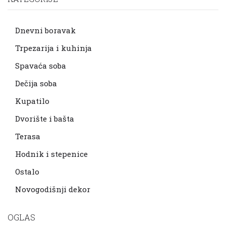
Dnevni boravak
Trpezarija i kuhinja
Spavaća soba
Dečija soba
Kupatilo
Dvorište i bašta
Terasa
Hodnik i stepenice
Ostalo
Novogodišnji dekor
OGLAS