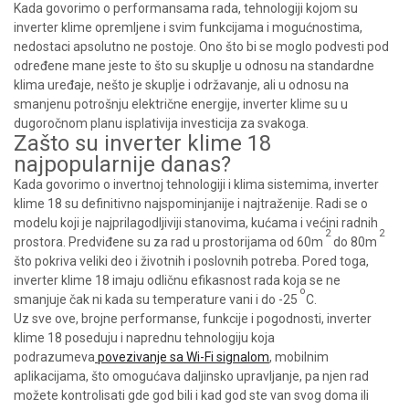
Kada govorimo o performansama rada, tehnologiji kojom su
inverter klime opremljene i svim funkcijama i mogućnostima,
nedostaci apsolutno ne postoje. Ono što bi se moglo podvesti pod
određene mane jeste to što su skuplje u odnosu na standardne
klima uređaje, nešto je skuplje i održavanje, ali u odnosu na
smanjenu potrošnju električne energije, inverter klime su u
dugoročnom planu isplativija investicija za svakoga.
Zašto su inverter klime 18
najpopularnije danas?
Kada govorimo o invertnoj tehnologiji i klima sistemima, inverter
klime 18 su definitivno najspominjanije i najtraženije. Radi se o
modelu koji je najprilagodljiviji stanovima, kućama i većini radnih
2
2
prostora. Predviđene su za rad u prostorijama od 60m
do 80m
što pokriva veliki deo i životnih i poslovnih potreba. Pored toga,
inverter klime 18 imaju odličnu efikasnost rada koja se ne
o
smanjuje čak ni kada su temperature vani i do -25
C.
Uz sve ove, brojne performanse, funkcije i pogodnosti, inverter
klime 18 poseduju i naprednu tehnologiju koja
podrazumeva
povezivanje sa Wi-Fi signalom
, mobilnim
aplikacijama, što omogućava daljinsko upravljanje, pa njen rad
možete kontrolisati gde god bili i kad god ste van svog doma ili