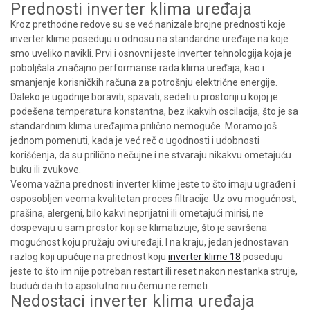
Prednosti inverter klima uređaja
Kroz prethodne redove su se već nanizale brojne prednosti koje
inverter klime poseduju u odnosu na standardne uređaje na koje
smo uveliko navikli. Prvi i osnovni jeste inverter tehnologija koja je
poboljšala značajno performanse rada klima uređaja, kao i
smanjenje korisničkih računa za potrošnju električne energije.
Daleko je ugodnije boraviti, spavati, sedeti u prostoriji u kojoj je
podešena temperatura konstantna, bez ikakvih oscilacija, što je sa
standardnim klima uređajima prilično nemoguće. Moramo još
jednom pomenuti, kada je već reč o ugodnosti i udobnosti
korišćenja, da su prilično nečujne i ne stvaraju nikakvu ometajuću
buku ili zvukove.
Veoma važna prednosti inverter klime jeste to što imaju ugrađen i
osposobljen veoma kvalitetan proces filtracije. Uz ovu mogućnost,
prašina, alergeni, bilo kakvi neprijatni ili ometajući mirisi, ne
dospevaju u sam prostor koji se klimatizuje, što je savršena
mogućnost koju pružaju ovi uređaji. I na kraju, jedan jednostavan
razlog koji upućuje na prednost koju
inverter klime 18
poseduju
jeste to što im nije potreban restart ili reset nakon nestanka struje,
budući da ih to apsolutno ni u čemu ne remeti.
Nedostaci inverter klima uređaja