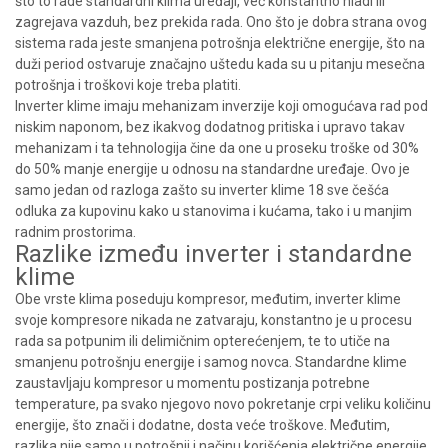
što to rade standardni klima uređaji, već konstantno hladi ili
zagrejava vazduh, bez prekida rada. Ono što je dobra strana ovog
sistema rada jeste smanjena potrošnja električne energije, što na
duži period ostvaruje značajno uštedu kada su u pitanju mesečna
potrošnja i troškovi koje treba platiti.
Inverter klime imaju mehanizam inverzije koji omogućava rad pod
niskim naponom, bez ikakvog dodatnog pritiska i upravo takav
mehanizam i ta tehnologija čine da one u proseku troške od 30%
do 50% manje energije u odnosu na standardne uređaje. Ovo je
samo jedan od razloga zašto su inverter klime 18 sve češća
odluka za kupovinu kako u stanovima i kućama, tako i u manjim
radnim prostorima.
Razlike između inverter i standardne
klime
Obe vrste klima poseduju kompresor, međutim, inverter klime
svoje kompresore nikada ne zatvaraju, konstantno je u procesu
rada sa potpunim ili delimičnim opterećenjem, te to utiče na
smanjenu potrošnju energije i samog novca. Standardne klime
zaustavljaju kompresor u momentu postizanja potrebne
temperature, pa svako njegovo novo pokretanje crpi veliku količinu
energije, što znači i dodatne, dosta veće troškove. Međutim,
razlika nije samo u potrošnji i načinu korišćenja električne energije