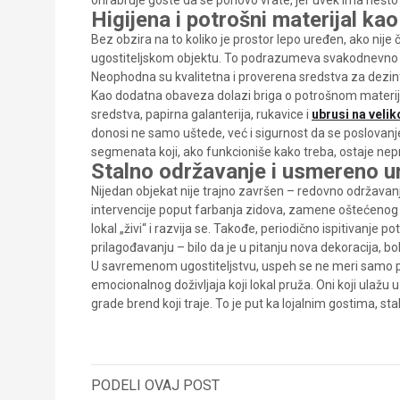
ohrabruje goste da se ponovo vrate, jer uvek ima nešto 
Higijena i potrošni materijal k
Bez obzira na to koliko je prostor lepo uređen, ako nije č
ugostiteljskom objektu. To podrazumeva svakodnevno čišć
Neophodna su kvalitetna i proverena sredstva za dezinf
Kao dodatna obaveza dolazi briga o potrošnom materij
sredstva, papirna galanterija, rukavice i
ubrusi na velik
donosi ne samo uštede, već i sigurnost da se poslovanje
segmenata koji, ako funkcioniše kako treba, ostaje nep
Stalno održavanje i usmereno 
Nijedan objekat nije trajno završen – redovno održavan
intervencije poput farbanja zidova, zamene oštećenog
lokal „živi“ i razvija se. Takođe, periodično ispitivan
prilagođavanju – bilo da je u pitanju nova dekoracija, bol
U savremenom ugostiteljstvu, uspeh se ne meri samo pun
emocionalnog doživljaja koji lokal pruža. Oni koji ulažu
grade brend koji traje. To je put ka lojalnim gostima, s
PODELI OVAJ POST