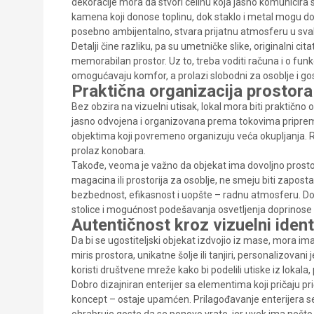
dekoracije mora da stvori celinu koja jasno komunicira sti
kamena koji donose toplinu, dok staklo i metal mogu dop
posebno ambijentalno, stvara prijatnu atmosferu u sv
Detalji čine razliku, pa su umetničke slike, originalni cita
memorabilan prostor. Uz to, treba voditi računa i o funk
omogućavaju komfor, a prolazi slobodni za osoblje i go
Praktična organizacija prostora
Bez obzira na vizuelni utisak, lokal mora biti praktično
jasno odvojena i organizovana prema tokovima pripreme
objektima koji povremeno organizuju veća okupljanja. R
prolaz konobara.
Takođe, veoma je važno da objekat ima dovoljno prostor
magacina ili prostorija za osoblje, ne smeju biti zapost
bezbednost, efikasnost i uopšte – radnu atmosferu. Doda
stolice i mogućnost podešavanja osvetljenja doprinose
Autentičnost kroz vizuelni ident
Da bi se ugostiteljski objekat izdvojio iz mase, mora ima
miris prostora, unikatne šolje ili tanjiri, personalizovani
koristi društvene mreže kako bi podelili utiske iz lokala
Dobro dizajniran enterijer sa elementima koji pričaju prič
koncept – ostaje upamćen. Prilagođavanje enterijera se