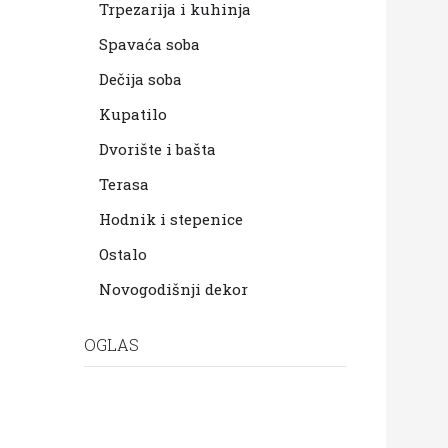
Trpezarija i kuhinja
Spavaća soba
Dečija soba
Kupatilo
Dvorište i bašta
Terasa
Hodnik i stepenice
Ostalo
Novogodišnji dekor
OGLAS