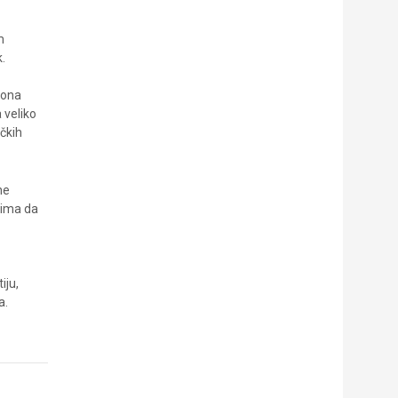
m
.
iona
 veliko
čkih
ne
tima da
iju,
a.