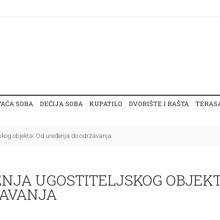
VAĆA SOBA
DEČIJA SOBA
KUPATILO
DVORIŠTE I BAŠTA
TERAS
skog objekta: Od uređenja do održavanja
NJA UGOSTITELJSKOG OBJEKT
ŽAVANJA