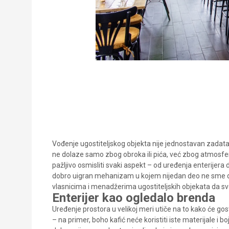
Vođenje ugostiteljskog objekta nije jednostavan zadatak 
ne dolaze samo zbog obroka ili pića, već zbog atmosfere
pažljivo osmisliti svaki aspekt – od uređenja enterijer
dobro uigran mehanizam u kojem nijedan deo ne sme d
vlasnicima i menadžerima ugostiteljskih objekata da sv
Enterijer kao ogledalo brenda
Uređenje prostora u velikoj meri utiče na to kako će gost
– na primer, boho kafić neće koristiti iste materijale i