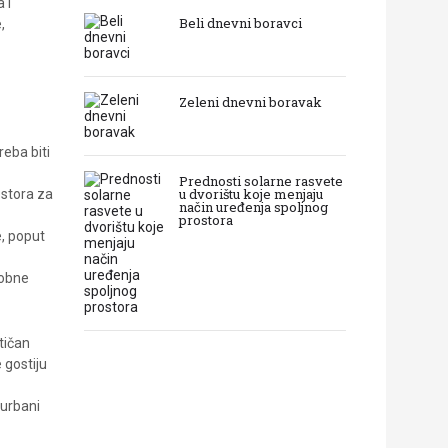
 i
Beli dnevni boravci
,
Zeleni dnevni boravak
reba biti
Prednosti solarne rasvete
u dvorištu koje menjaju
ostora za
način uređenja spoljnog
prostora
e, poput
dobne
tičan
e gostiju
 urbani