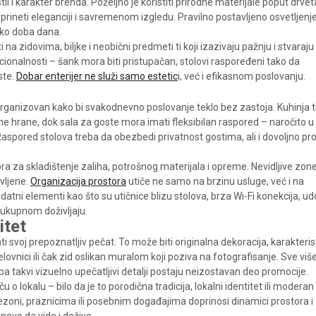
l i karakter brenda. Poželjno je koristiti prirodne materijale poput drveta
rineti eleganciji i savremenom izgledu. Pravilno postavljeno osvetljenje
ako doba dana.
ti na zidovima, biljke i neobični predmeti ti koji izazivaju pažnju i stvaraju
cionalnosti – šank mora biti pristupačan, stolovi raspoređeni tako da
ste.
Dobar enterijer ne služi samo estetic
i, već i efikasnom poslovanju.
 organizovan kako bi svakodnevno poslovanje teklo bez zastoja. Kuhinja t
 hrane, dok sala za goste mora imati fleksibilan raspored – naročito u
aspored stolova treba da obezbedi privatnost gostima, ali i dovoljno pr
a za skladištenje zaliha, potrošnog materijala i opreme. Nevidljive zon
avljene.
Organizacija prostora
utiče ne samo na brzinu usluge, već i na
tni elementi kao što su utičnice blizu stolova, brza Wi-Fi konekcija, u
 ukupnom doživljaju.
itet
ti svoj prepoznatljiv pečat. To može biti originalna dekoracija, karakteris
 jelovnici ili čak zid oslikan muralom koji poziva na fotografisanje. Sve viš
, pa takvi vizuelno upečatljivi detalji postaju neizostavan deo promocije.
u o lokalu – bilo da je to porodična tradicija, lokalni identitet ili moderan
zoni, praznicima ili posebnim događajima doprinosi dinamici prostora i