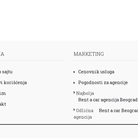
MA
MARKETING
o sajtu
Cenovnik usluga
i korišćenja
Pogodnosti za agencije
tim
Najbolja
Rent a car agencija Beograd
akt
Odlična
Rent a car Beogra
agencija