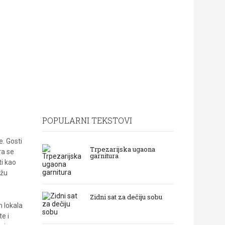
POPULARNI TEKSTOVI
e. Gosti
Trpezarijska ugaona
ra se
garnitura
ti kao
ažu
Zidni sat za dečiju sobu
m lokala
e i