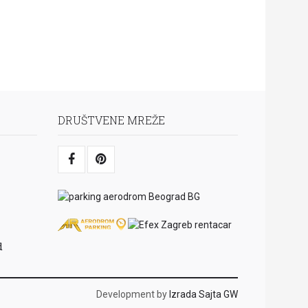
DRUŠTVENE MREŽE
d
Development by
Izrada Sajta GW