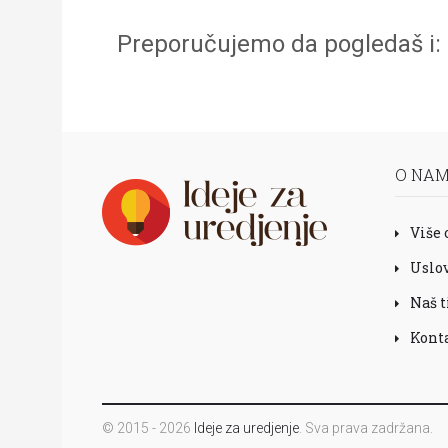
Preporučujemo da pogledaš i:
O NA
Više 
Uslov
Naš 
Kont
© 2015 - 2026
Ideje za uredjenje
. Sva prava zadržana.