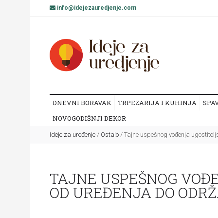
info@idejezauredjenje.com
DNEVNI BORAVAK
TRPEZARIJA I KUHINJA
SPA
NOVOGODIŠNJI DEKOR
Ideje za uređenje
/
Ostalo
/
Tajne uspešnog vođenja ugostitelj
TAJNE USPEŠNOG VOĐE
OD UREĐENJA DO ODR