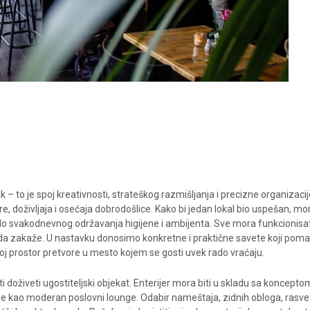
– to je spoj kreativnosti, strateškog razmišljanja i precizne organizacij
, doživljaja i osećaja dobrodošlice. Kako bi jedan lokal bio uspešan, mo
a do svakodnevnog održavanja higijene i ambijenta. Sve mora funkcionisa
a zakaže. U nastavku donosimo konkretne i praktične savete koji pom
oj prostor pretvore u mesto kojem se gosti uvek rado vraćaju.
i doživeti ugostiteljski objekat. Enterijer mora biti u skladu sa koncepto
 boje kao moderan poslovni lounge. Odabir nameštaja, zidnih obloga, rasvet