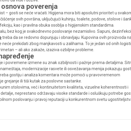
novo da vide i dožive.
ao osnova poverenja
ist – gosti se neće vraćati. Higijena mora biti apsolutni prioritet u svako
enje svih površina, uključujući kuhinju, toalete, podove, stolove i šank
ekciju, kao i pravilna obuka osoblja o higijenskim standardima.
alu, bez kog je svakodnevno poslovanje nezamislivo. Sapuni, dezinfekc
o
treba da se redovno dopunjuju i obnavljaju. Kupovina ovih proizvoda na
 neće prekidati zbog manjkavosti u zalihama. To je jedan od onih logisti
rimetan – ali ako zakaže, izaziva ozbiljne probleme.
unapređenje
je i povremene izmene su znak ozbiljnosti i pažnje prema detaljima. Sit
 nameštaja, modernizacije rasvete ili osvežavanja menija pokazuju gos
je potreba gostiju i analiza komentara može pomoći u pravovremenom
je grejanje ili tiši kutak za poslovne sastanke.
im stolovima, već i kontinuitetom kvaliteta, vizuelne koherentnosti i
 u detalje, neprestano održavaju visoke standarde i osluškuju potrebe gost
tabilnom poslovanju i pravoj reputaciji u konkurentnom svetu ugostiteljstv