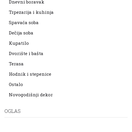
Dnevni boravak
Trpezarija i kuhinja
Spavaća soba
Dečija soba
Kupatilo
Dvorište i bašta
Terasa
Hodnik i stepenice
Ostalo
Novogodišnji dekor
OGLAS