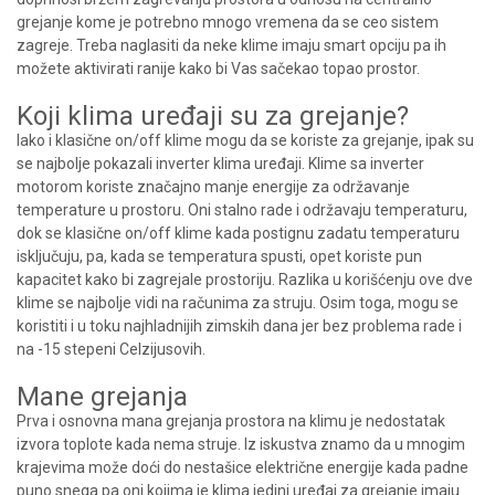
grejanje kome je potrebno mnogo vremena da se ceo sistem
zagreje. Treba naglasiti da neke klime imaju smart opciju pa ih
možete aktivirati ranije kako bi Vas sačekao topao prostor.
Koji klima uređaji su za grejanje?
Iako i klasične on/off klime mogu da se koriste za grejanje, ipak su
se najbolje pokazali inverter klima uređaji. Klime sa inverter
motorom koriste značajno manje energije za održavanje
temperature u prostoru. Oni stalno rade i održavaju temperaturu,
dok se klasične on/off klime kada postignu zadatu temperaturu
isključuju, pa, kada se temperatura spusti, opet koriste pun
kapacitet kako bi zagrejale prostoriju. Razlika u korišćenju ove dve
klime se najbolje vidi na računima za struju. Osim toga, mogu se
koristiti i u toku najhladnijih zimskih dana jer bez problema rade i
na -15 stepeni Celzijusovih.
Mane grejanja
Prva i osnovna mana grejanja prostora na klimu je nedostatak
izvora toplote kada nema struje. Iz iskustva znamo da u mnogim
krajevima može doći do nestašice električne energije kada padne
puno snega pa oni kojima je klima jedini uređaj za grejanje imaju