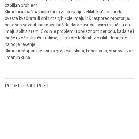
ozbiljan problem.
Klime nisu baš najbolji izbor i za grejanje velikih kuća od preko
dvesta kvadrata ili onih manjih koje imaju loš raspored prostorija,
pa topao vazduh ne može baš da dopre svuda, osim u slučaju da
imaju split sistem. Ovo nije problem u prelaznom periodu, kada se i
inače uveče uključuju klime, ali tokom ledenih zimskih dana nije
najbolje rešenje.
Klima uređaji su idealni za grejanje lokala, kancelarija, stanova, kao
i manjih kuća.
PODELI OVAJ POST