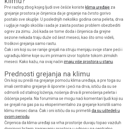
klimu?
Prvi razlog zbog kojeg ljudi sve češće koriste
klima uređaje
za
grejanje prostora je činjenica da je grejanje na čvrsto gorivo
postalo sve skuplje. U poslednjih nekoliko godina cena peleta, drva
i uglja je naglo skočila i sada je zaista postao problem obezbediti
ogrev za zimu. Još kada se tome doda i činjenica da grejne
sezone nekada traju duže od šest meseci, kao što smo videli,
troškovi grejanja samo rastu.
Čak i oni koji su se ranije grejali na struju menjaju svoje stare peći i
ugrađuju klime koje su im primarni izvor toplote tokom zimskih
meseci. Kako kažu, na ovaj način
imaju više prostora u stanu
.
Prednosti grejanja na klimu
Oni koji su prešli na grejanje pomoću klima uređaja, a pre toga su
imali centralno grejanje ili šporete i peći na drva, ističu da su se
odmorili od stalnog loženja, nošenja drva ili prenošenja peleta i
čišćenja pepela. Na forumima se mogu naći komentari ljudi koji su
se grejali na gas pa su eksperimentalno za grejanje koristili samo
klimu mesec dana. Čak i oni ističu da su primetili
da su uštedeli u
ovom periodu
.
Činjenica da klima uređaji sa vrha prostorije duvaju topao vazduh
doprinosi bržem zagrevanju prostora u odnosu na centralno