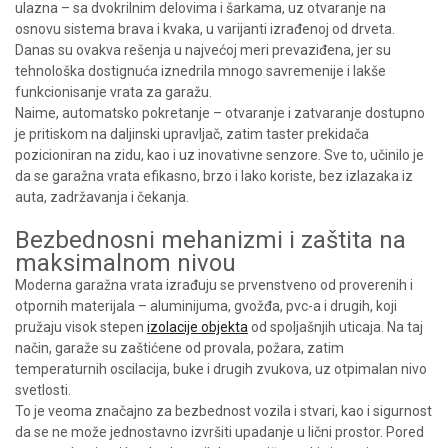
ulazna – sa dvokrilnim delovima i šarkama, uz otvaranje na
osnovu sistema brava i kvaka, u varijanti izrađenoj od drveta.
Danas su ovakva rešenja u najvećoj meri prevaziđena, jer su
tehnološka dostignuća iznedrila mnogo savremenije i lakše
funkcionisanje vrata za garažu.
Naime, automatsko pokretanje – otvaranje i zatvaranje dostupno
je pritiskom na daljinski upravljač, zatim taster prekidača
pozicioniran na zidu, kao i uz inovativne senzore. Sve to, učinilo je
da se garažna vrata efikasno, brzo i lako koriste, bez izlazaka iz
auta, zadržavanja i čekanja.
Bezbednosni mehanizmi i zaštita na
maksimalnom nivou
Moderna garažna vrata izrađuju se prvenstveno od proverenih i
otpornih materijala – aluminijuma, gvožđa, pvc-a i drugih, koji
pružaju visok stepen
izolacije objekta
od spoljašnjih uticaja. Na taj
način, garaže su zaštićene od provala, požara, zatim
temperaturnih oscilacija, buke i drugih zvukova, uz otpimalan nivo
svetlosti.
To je veoma značajno za bezbednost vozila i stvari, kao i sigurnost
da se ne može jednostavno izvršiti upadanje u lični prostor. Pored