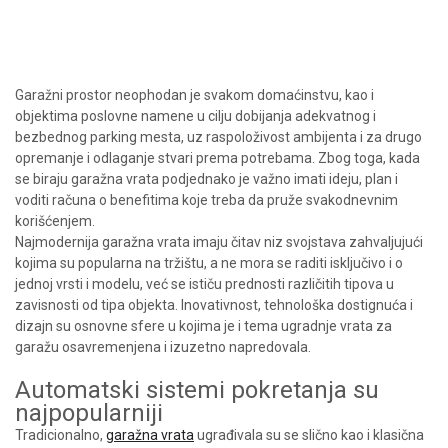
Garažni prostor neophodan je svakom domaćinstvu, kao i
objektima poslovne namene u cilju dobijanja adekvatnog i
bezbednog parking mesta, uz raspoloživost ambijenta i za drugo
opremanje i odlaganje stvari prema potrebama. Zbog toga, kada
se biraju garažna vrata podjednako je važno imati ideju, plan i
voditi računa o benefitima koje treba da pruže svakodnevnim
korišćenjem.
Najmodernija garažna vrata imaju čitav niz svojstava zahvaljujući
kojima su popularna na tržištu, a ne mora se raditi isključivo i o
jednoj vrsti i modelu, već se ističu prednosti različitih tipova u
zavisnosti od tipa objekta. Inovativnost, tehnološka dostignuća i
dizajn su osnovne sfere u kojima je i tema ugradnje vrata za
garažu osavremenjena i izuzetno napredovala.
Automatski sistemi pokretanja su
najpopularniji
Tradicionalno,
garažna vrata
ugrađivala su se slično kao i klasična