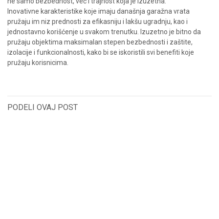
ne samo bezbednost, već i trajnost koja je izuzetna.
Inovativne karakteristike koje imaju današnja garažna vrata
pružaju im niz prednosti za efikasniju i lakšu ugradnju, kao i
jednostavno korišćenje u svakom trenutku. Izuzetno je bitno da
pružaju objektima maksimalan stepen bezbednosti i zaštite,
izolacije i funkcionalnosti, kako bi se iskoristili svi benefiti koje
pružaju korisnicima.
PODELI OVAJ POST