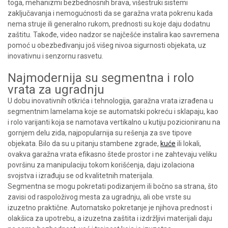
toga, mehanizmi bezbednosnih brava, višestruki sistemi
zaključavanja i nemogućnosti da se garažna vrata pokrenu kada
nema struje ili generalno rukom, prednosti su koje daju dodatnu
zaštitu. Takođe, video nadzor se najčešće instalira kao savremena
pomoć u obezbeđivanju još višeg nivoa sigurnosti objekata, uz
inovativnu i senzornu rasvetu.
Najmodernija su segmentna i rolo
vrata za ugradnju
U dobu inovativnih otkrića i tehnologija, garažna vrata izrađena u
segmentnim lamelama koje se automatski pokreću i sklapaju, kao
i rolo varijanti koja se namotava vertikalno u kutiju pozicioniranu na
gornjem delu zida, najpopularnija su rešenja za sve tipove
objekata. Bilo da su u pitanju stambene zgrade,
kuće
ili lokali,
ovakva garažna vrata efikasno štede prostor i ne zahtevaju veliku
površinu za manipulaciju tokom korišćenja, daju izolaciona
svojstva i izrađuju se od kvalitetnih materijala.
Segmentna se mogu pokretati podizanjem ili bočno sa strana, što
zavisi od raspoloživog mesta za ugradnju, ali obe vrste su
izuzetno praktične. Automatsko pokretanje je njihova prednost i
olakšica za upotrebu, a izuzetna zaštita i izdržljivi materijali daju