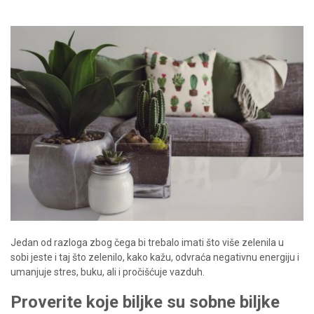
Jedan od razloga zbog čega bi trebalo imati što više zelenila u
sobi jeste i taj što zelenilo, kako kažu, odvraća negativnu energiju i
umanjuje stres, buku, ali i pročišćuje vazduh.
Proverite koje biljke su sobne biljke