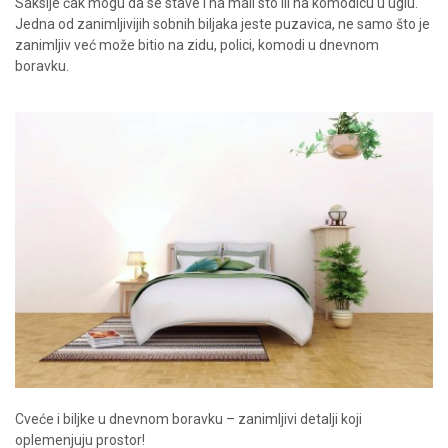
Saksije čak mogu da se stave i na mali sto ili na komodicu u uglu.
Jedna od zanimljivijih sobnih biljaka jeste puzavica, ne samo što je
zanimljiv već može bitio na zidu, polici, komodi u dnevnom
boravku.
Cveće i biljke u dnevnom boravku – zanimljivi detalji koji
oplemenjuju prostor!