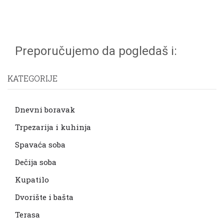
Preporučujemo da pogledaš i:
KATEGORIJE
Dnevni boravak
Trpezarija i kuhinja
Spavaća soba
Dečija soba
Kupatilo
Dvorište i bašta
Terasa