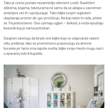
Tako je cveće postalo nezamenljiv element u sobi. Različitim
oblicima, bojama, teksturama ne samo da se uklapa u savremen
enterijere već ih i upotpunjuje. Tako biljke svojim izgledom
ulepšavaju prostor ali i ga i pročišćuju. Na koji način to rade, pitate
se. Pa jednostavno. One uzimaju ugljen – dioksid
,
a onda ispuštaju
kiseonik koji je nama potreban.
Dizajneri savetuju da birate one biljke koje će odgovarati vašem
stilu uređenja. Iako se prvenstveno preporučuju za dnevne
boravke jer tamo ima najviše svetla, biljke svoje mesto mogu naći i
u spavaćoj sobi ili kupatilu.