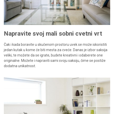
Napravite svoj mali sobni cvetni vrt
Čak i kada boravite u skučenom prostoru uvek se može iskoristiti
jedan kutak u kome će biti mesta za cveće. Danas je izbor saksija
veliki, te možete da se igrate, budete kreativni i odaberete one
originalne. Možete i napraviti sami svoju saksiju, čime se postiže
dodatna unikatnost.