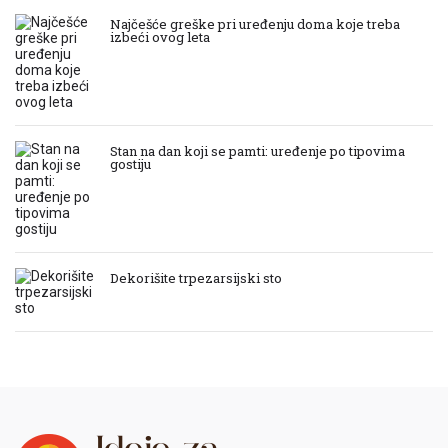
Najčešće greške pri uređenju doma koje treba
izbeći ovog leta
Stan na dan koji se pamti: uređenje po tipovima
gostiju
Dekorišite trpezarsijski sto