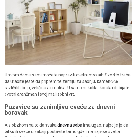
U svom domu sami možete napraviti cvetni mozaik. Sve što treba
da uradite jeste da pripremite zemlju za sadnju, kamenčiće
različitih boja, veličina ali i oblika. U samo nekoliko koraka dobijate
cvetni aranžman i svoj mali sobni vrt.
Puzavice su zanimljivo cveće za dnevni
boravak
A s obzirom na to da svaka
dnevna soba
ima ugao, najbolje je da
biljku ili cveće u saksiji postavite tamo gde ima najviše svetla.