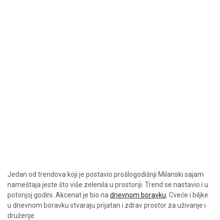
Jedan od trendova koji je postavio prošlogodišnji Milanski sajam
nameštaja jeste što više zelenila u prostoriji. Trend se nastavio i u
potonjoj godini. Akcenat je bio na
dnevnom boravku
. Cveće i biljke
u dnevnom boravku stvaraju prijatan i zdrav prostor za uživanje i
druženje.