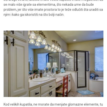
se malo više igrate sa elementima, što nekada ume da bude
problem, jer što više imate prostora to je teže odlučiti šta uraditi sa
njim i kako ga iskoristiti na što bolji način.
Kod velikih kupatila, ne morate da menjate glomazne elemente, tu