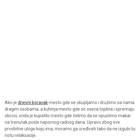
Ako je
dnevni boravak
mesto gde se okupljamo i družimo sa nama
dragim osobama, a kuhinja mesto gde se oseća toplina i spremaju
obroci, onda je kupatilo mesto gde želimo da se opustimo makar
na trenutak posle napornog radnog dana. Upravo zbog ove
prvobitne uloge koju ima, moramo ga uređivati tako da ne izgubi tu
notu relaksacije.