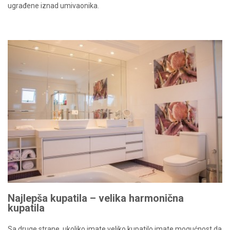
ugrađene iznad umivaonika.
Najlepša kupatila – velika harmonična
kupatila
Sa druge strane, ukoliko imate veliko kupatilo imate mogućnost da