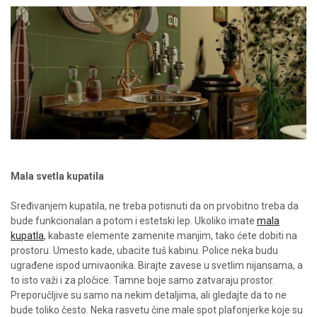
Mala svetla kupatila
Sređivanjem kupatila, ne treba potisnuti da on prvobitno treba da
bude funkcionalan a potom i estetski lep. Ukoliko imate
mala
kupatla
, kabaste elemente zamenite manjim, tako ćete dobiti na
prostoru. Umesto kade, ubacite tuš kabinu. Police neka budu
ugrađene ispod umivaonika. Birajte zavese u svetlim nijansama, a
to isto važi i za pločice. Tamne boje samo zatvaraju prostor.
Preporučljive su samo na nekim detaljima, ali gledajte da to ne
bude toliko često. Neka rasvetu čine male spot plafonjerke koje su