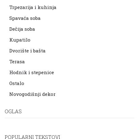
Trpezarija i kuhinja
Spavaća soba
Dečija soba
Kupatilo
Dvorište i bašta
Terasa
Hodnik i stepenice
Ostalo
Novogodišnji dekor
OGLAS
POPULARNI TEKSTOVI