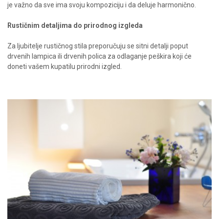
je važno da sve ima svoju kompoziciju i da deluje harmonično.
Rustičnim detaljima do prirodnog izgleda
Za ljubitelje rustičnog stila preporučuju se sitni detalji poput
drvenih lampica ili drvenih polica za odlaganje peškira koji će
doneti vašem kupatilu prirodni izgled.