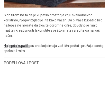
S obzirom na to da je kupatilo prostorija koju svakodnevno
koristimo, njegov izgled je i te kako važan. Da bi vaše kupatilo bilo
najlepše ne morate da trošite ogromne cifre, dovoljno je malo
mašte i kreativnosti. Iskoristite sve što imate i sredite ga na vaš
način.
Najlepša kupatila
su ona koja imaju vaš lični pečat i pružaju osećaj
spokoja i mira.
PODELI OVAJ POST