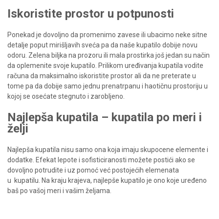
Iskoristite prostor u potpunosti
Ponekad je dovoljno da promenimo zavese ili ubacimo neke sitne
detalje poput mirišljavih sveća pa da naše kupatilo dobije novu
odoru. Zelena biljka na prozoru ili mala prostirka još jedan su način
da oplemenite svoje kupatilo. Prilikom uređivanja kupatila vodite
računa da maksimalno iskoristite prostor ali da ne preterate u
tome pa da dobije samo jednu prenatrpanu i haotičnu prostoriju u
kojoj se osećate stegnuto i zarobljeno.
Najlepša kupatila – kupatila po meri i
želji
Najlepša kupatila nisu samo ona koja imaju skupocene elemente i
dodatke. Efekat lepote i sofisticiranosti možete postići ako se
dovoljno potrudite i uz pomoć već postojećih elemenata
u
kupatilu. Na kraju krajeva, najlepše kupatilo je ono koje uređeno
baš po vašoj meri i vašim željama.